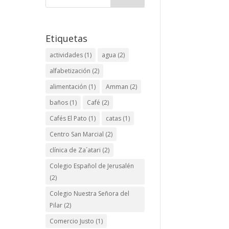
Etiquetas
actividades
(1)
agua
(2)
alfabetización
(2)
alimentación
(1)
Amman
(2)
baños
(1)
Café
(2)
Cafés El Pato
(1)
catas
(1)
Centro San Marcial
(2)
clínica de Za´atari
(2)
Colegio Español de Jerusalén
(2)
Colegio Nuestra Señora del
Pilar
(2)
Comercio Justo
(1)