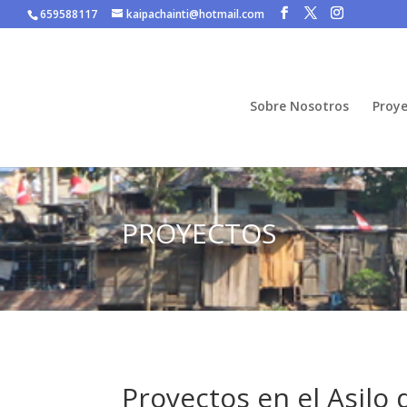
659588117
kaipachainti@hotmail.com
Sobre Nosotros
Proye
PROYECTOS
Proyectos en el Asilo 