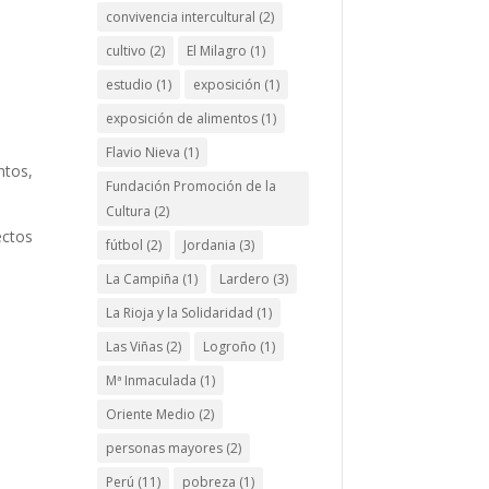
convivencia intercultural
(2)
cultivo
(2)
El Milagro
(1)
estudio
(1)
exposición
(1)
exposición de alimentos
(1)
Flavio Nieva
(1)
ntos,
Fundación Promoción de la
Cultura
(2)
ectos
fútbol
(2)
Jordania
(3)
La Campiña
(1)
Lardero
(3)
La Rioja y la Solidaridad
(1)
Las Viñas
(2)
Logroño
(1)
Mª Inmaculada
(1)
Oriente Medio
(2)
personas mayores
(2)
Perú
(11)
pobreza
(1)