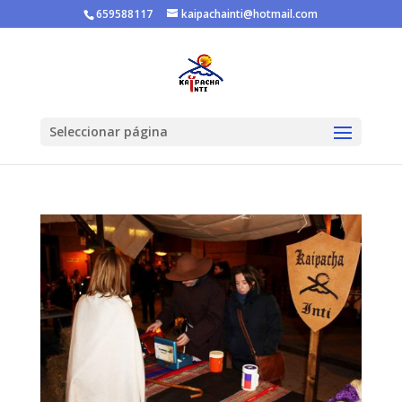
659588117
kaipachainti@hotmail.com
Seleccionar página