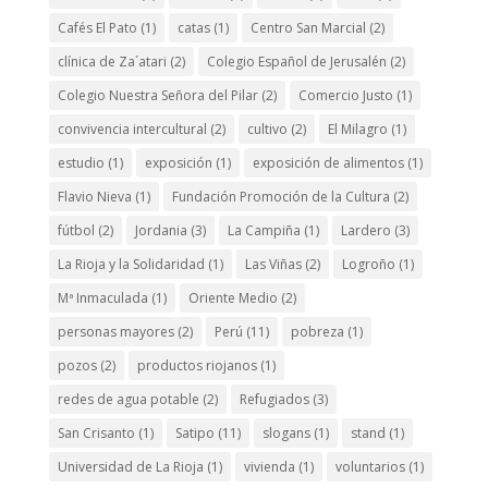
Cafés El Pato
(1)
catas
(1)
Centro San Marcial
(2)
clínica de Za´atari
(2)
Colegio Español de Jerusalén
(2)
Colegio Nuestra Señora del Pilar
(2)
Comercio Justo
(1)
convivencia intercultural
(2)
cultivo
(2)
El Milagro
(1)
estudio
(1)
exposición
(1)
exposición de alimentos
(1)
Flavio Nieva
(1)
Fundación Promoción de la Cultura
(2)
fútbol
(2)
Jordania
(3)
La Campiña
(1)
Lardero
(3)
La Rioja y la Solidaridad
(1)
Las Viñas
(2)
Logroño
(1)
Mª Inmaculada
(1)
Oriente Medio
(2)
personas mayores
(2)
Perú
(11)
pobreza
(1)
pozos
(2)
productos riojanos
(1)
redes de agua potable
(2)
Refugiados
(3)
San Crisanto
(1)
Satipo
(11)
slogans
(1)
stand
(1)
Universidad de La Rioja
(1)
vivienda
(1)
voluntarios
(1)