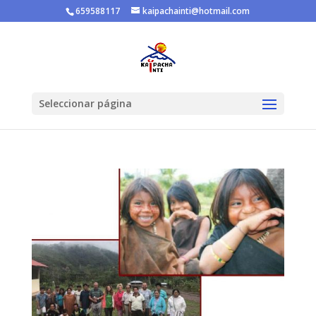
659588117
kaipachainti@hotmail.com
Seleccionar página