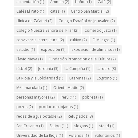
alimentación
(1)
Amman
(2)
baños
(1)
Café
(2)
Cafés El Pato
(1)
catas
(1)
Centro San Marcial
(2)
clínica de Za´atari
(2)
Colegio Español de Jerusalén
(2)
Colegio Nuestra Señora del Pilar
(2)
Comercio Justo
(1)
convivencia intercultural
(2)
cultivo
(2)
El Milagro
(1)
estudio
(1)
exposición
(1)
exposición de alimentos
(1)
Flavio Nieva
(1)
Fundación Promoción de la Cultura
(2)
fútbol
(2)
Jordania
(3)
La Campiña
(1)
Lardero
(3)
La Rioja y la Solidaridad
(1)
Las Viñas
(2)
Logroño
(1)
Mª Inmaculada
(1)
Oriente Medio
(2)
personas mayores
(2)
Perú
(11)
pobreza
(1)
pozos
(2)
productos riojanos
(1)
redes de agua potable
(2)
Refugiados
(3)
San Crisanto
(1)
Satipo
(11)
slogans
(1)
stand
(1)
Universidad de La Rioja
(1)
vivienda
(1)
voluntarios
(1)