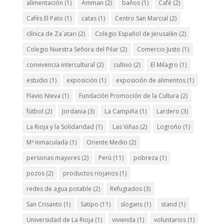
alimentación
(1)
Amman
(2)
baños
(1)
Café
(2)
Cafés El Pato
(1)
catas
(1)
Centro San Marcial
(2)
clínica de Za´atari
(2)
Colegio Español de Jerusalén
(2)
Colegio Nuestra Señora del Pilar
(2)
Comercio Justo
(1)
convivencia intercultural
(2)
cultivo
(2)
El Milagro
(1)
estudio
(1)
exposición
(1)
exposición de alimentos
(1)
Flavio Nieva
(1)
Fundación Promoción de la Cultura
(2)
fútbol
(2)
Jordania
(3)
La Campiña
(1)
Lardero
(3)
La Rioja y la Solidaridad
(1)
Las Viñas
(2)
Logroño
(1)
Mª Inmaculada
(1)
Oriente Medio
(2)
personas mayores
(2)
Perú
(11)
pobreza
(1)
pozos
(2)
productos riojanos
(1)
redes de agua potable
(2)
Refugiados
(3)
San Crisanto
(1)
Satipo
(11)
slogans
(1)
stand
(1)
Universidad de La Rioja
(1)
vivienda
(1)
voluntarios
(1)