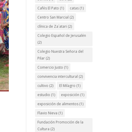
Cafés El Pato
(1)
catas
(1)
Centro San Marcial
(2)
clínica de Za´atari
(2)
Colegio Español de Jerusalén
(2)
Colegio Nuestra Señora del
Pilar
(2)
Comercio Justo
(1)
convivencia intercultural
(2)
cultivo
(2)
El Milagro
(1)
estudio
(1)
exposición
(1)
exposición de alimentos
(1)
Flavio Nieva
(1)
Fundación Promoción de la
L
Cultura
(2)