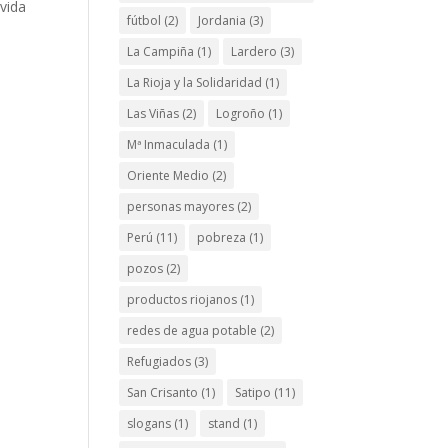
vida
fútbol
(2)
Jordania
(3)
La Campiña
(1)
Lardero
(3)
La Rioja y la Solidaridad
(1)
Las Viñas
(2)
Logroño
(1)
Mª Inmaculada
(1)
Oriente Medio
(2)
personas mayores
(2)
Perú
(11)
pobreza
(1)
pozos
(2)
productos riojanos
(1)
redes de agua potable
(2)
Refugiados
(3)
San Crisanto
(1)
Satipo
(11)
slogans
(1)
stand
(1)