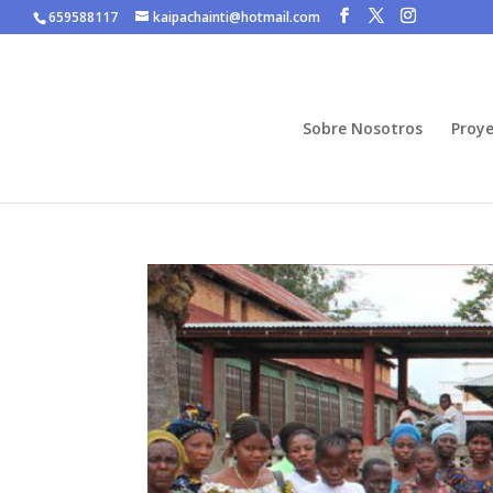
659588117
kaipachainti@hotmail.com
Sobre Nosotros
Proye