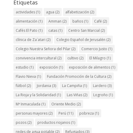
Etiquetas
actividades
(1)
agua
(2)
alfabetización
(2)
alimentación
(1)
Amman
(2)
baños
(1)
Café
(2)
Cafés El Pato
(1)
catas
(1)
Centro San Marcial
(2)
clínica de Za´atari
(2)
Colegio Español de Jerusalén
(2)
Colegio Nuestra Señora del Pilar
(2)
Comercio Justo
(1)
convivencia intercultural
(2)
cultivo
(2)
El Milagro
(1)
estudio
(1)
exposición
(1)
exposición de alimentos
(1)
Flavio Nieva
(1)
Fundación Promoción de la Cultura
(2)
fútbol
(2)
Jordania
(3)
La Campiña
(1)
Lardero
(3)
La Rioja y la Solidaridad
(1)
Las Viñas
(2)
Logroño
(1)
Mª Inmaculada
(1)
Oriente Medio
(2)
personas mayores
(2)
Perú
(11)
pobreza
(1)
pozos
(2)
productos riojanos
(1)
redes de agua potable
(2)
Refugiados
(3)