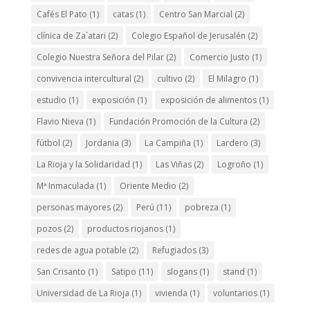
Cafés El Pato
(1)
catas
(1)
Centro San Marcial
(2)
clínica de Za´atari
(2)
Colegio Español de Jerusalén
(2)
Colegio Nuestra Señora del Pilar
(2)
Comercio Justo
(1)
convivencia intercultural
(2)
cultivo
(2)
El Milagro
(1)
estudio
(1)
exposición
(1)
exposición de alimentos
(1)
Flavio Nieva
(1)
Fundación Promoción de la Cultura
(2)
fútbol
(2)
Jordania
(3)
La Campiña
(1)
Lardero
(3)
La Rioja y la Solidaridad
(1)
Las Viñas
(2)
Logroño
(1)
Mª Inmaculada
(1)
Oriente Medio
(2)
personas mayores
(2)
Perú
(11)
pobreza
(1)
pozos
(2)
productos riojanos
(1)
redes de agua potable
(2)
Refugiados
(3)
San Crisanto
(1)
Satipo
(11)
slogans
(1)
stand
(1)
Universidad de La Rioja
(1)
vivienda
(1)
voluntarios
(1)