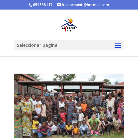
659588117
kaipachainti@hotmail.com
Seleccionar página