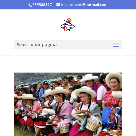
659588117
kaipachainti@hotmail.com
Seleccionar página