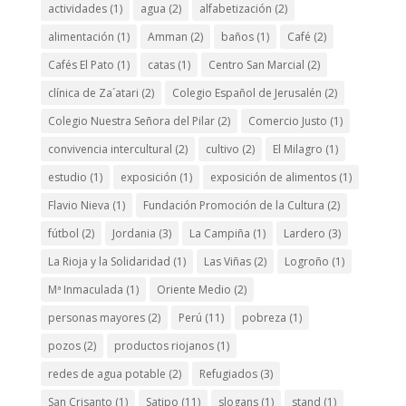
actividades
(1)
agua
(2)
alfabetización
(2)
alimentación
(1)
Amman
(2)
baños
(1)
Café
(2)
Cafés El Pato
(1)
catas
(1)
Centro San Marcial
(2)
clínica de Za´atari
(2)
Colegio Español de Jerusalén
(2)
Colegio Nuestra Señora del Pilar
(2)
Comercio Justo
(1)
convivencia intercultural
(2)
cultivo
(2)
El Milagro
(1)
estudio
(1)
exposición
(1)
exposición de alimentos
(1)
Flavio Nieva
(1)
Fundación Promoción de la Cultura
(2)
fútbol
(2)
Jordania
(3)
La Campiña
(1)
Lardero
(3)
La Rioja y la Solidaridad
(1)
Las Viñas
(2)
Logroño
(1)
Mª Inmaculada
(1)
Oriente Medio
(2)
personas mayores
(2)
Perú
(11)
pobreza
(1)
pozos
(2)
productos riojanos
(1)
redes de agua potable
(2)
Refugiados
(3)
San Crisanto
(1)
Satipo
(11)
slogans
(1)
stand
(1)