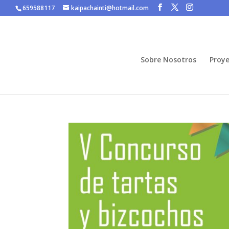
659588117
kaipachainti@hotmail.com
Sobre Nosotros
Proye