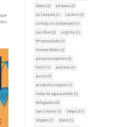
fútbol
(2)
Jordania
(3)
La Campiña
(1)
Lardero
(3)
 que
todos
La Rioja y la Solidaridad
(1)
Las Viñas
(2)
Logroño
(1)
Mª Inmaculada
(1)
Oriente Medio
(2)
personas mayores
(2)
Perú
(11)
pobreza
(1)
pozos
(2)
productos riojanos
(1)
redes de agua potable
(2)
Refugiados
(3)
San Crisanto
(1)
Satipo
(11)
slogans
(1)
stand
(1)