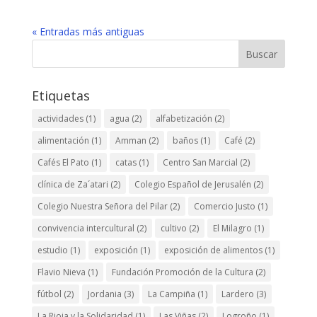
« Entradas más antiguas
Buscar
Etiquetas
actividades
(1)
agua
(2)
alfabetización
(2)
alimentación
(1)
Amman
(2)
baños
(1)
Café
(2)
Cafés El Pato
(1)
catas
(1)
Centro San Marcial
(2)
clínica de Za´atari
(2)
Colegio Español de Jerusalén
(2)
Colegio Nuestra Señora del Pilar
(2)
Comercio Justo
(1)
convivencia intercultural
(2)
cultivo
(2)
El Milagro
(1)
estudio
(1)
exposición
(1)
exposición de alimentos
(1)
Flavio Nieva
(1)
Fundación Promoción de la Cultura
(2)
fútbol
(2)
Jordania
(3)
La Campiña
(1)
Lardero
(3)
La Rioja y la Solidaridad
(1)
Las Viñas
(2)
Logroño
(1)