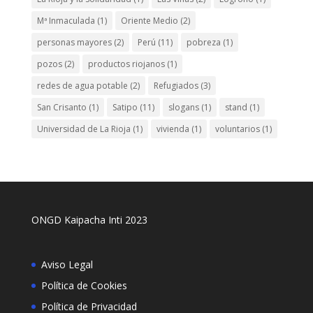
Mª Inmaculada
(1)
Oriente Medio
(2)
personas mayores
(2)
Perú
(11)
pobreza
(1)
pozos
(2)
productos riojanos
(1)
redes de agua potable
(2)
Refugiados
(3)
San Crisanto
(1)
Satipo
(11)
slogans
(1)
stand
(1)
Universidad de La Rioja
(1)
vivienda
(1)
voluntarios
(1)
ONGD Kaipacha Inti 2023
Aviso Legal
Política de Cookies
Política de Privacidad